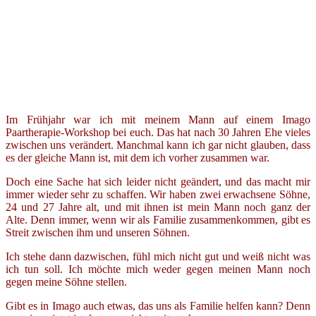
Im Frühjahr war ich mit mei­nem Mann auf einem Imago
Paartherapie-Workshop bei euch. Das hat nach 30 Jahren Ehe vie­les
zwi­schen uns ver­än­dert. Manchmal kann ich gar nicht glau­ben, dass
es der glei­che Mann ist, mit dem ich vor­her zusam­men war.
Doch eine Sache hat sich lei­der nicht geän­dert, und das macht mir
immer wie­der sehr zu schaf­fen. Wir haben zwei erwach­se­ne Söhne,
24 und 27 Jahre alt, und mit ihnen ist mein Mann noch ganz der
Alte. Denn immer, wenn wir als Familie zusam­men­kom­men, gibt es
Streit zwi­schen ihm und unse­ren Söhnen.
Ich ste­he dann dazwi­schen, fühl mich nicht gut und weiß nicht was
ich tun soll. Ich möch­te mich weder gegen mei­nen Mann noch
gegen mei­ne Söhne stellen.
Gibt es in Imago auch etwas, das uns als Familie hel­fen kann? Denn