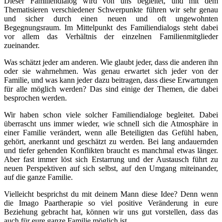
Dieser Familiendialog wird von uns beglei­tet, und mit dem
Thematisieren ver­schie­de­ner Schwerpunkte füh­ren wir sehr genau
und sicher durch einen neu­en und oft unge­wohn­ten
Begegnungsraum. Im Mittelpunkt des Familiendialogs steht dabei
vor allem das Verhältnis der ein­zel­nen Familienmitglieder
zueinander.
Was schätzt jeder am ande­ren. Wie glaubt jeder, dass die ande­ren ihn
oder sie wahr­neh­men. Was genau erwar­tet sich jeder von der
Familie, und was kann jeder dazu bei­tra­gen, dass die­se Erwartungen
für alle mög­lich wer­den? Das sind eini­ge der Themen, die dabei
bespro­chen werden.
Wir haben schon vie­le sol­cher Familiendialoge beglei­tet. Dabei
über­rascht uns immer wie­der, wie schnell sich die Atmosphäre in
einer Familie ver­än­dert, wenn alle Beteiligten das Gefühl haben,
gehört, aner­kannt und geschätzt zu wer­den. Bei lang andau­ern­den
und tie­fer gehen­den Konflikten braucht es manch­mal etwas län­ger.
Aber fast immer löst sich Erstarrung und der Austausch führt zu
neu­en Perspektiven auf sich selbst, auf den Umgang mit­ein­an­der,
auf die gan­ze Familie.
Vielleicht besprichst du mit dei­nem Mann die­se Idee? Denn wenn
die Imago Paartherapie so viel posi­ti­ve Veränderung in eure
Beziehung gebracht hat, kön­nen wir uns gut vor­stel­len, dass das
auch für eure gan­ze Familie mög­lich ist.