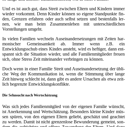
Und es ist auch gut, dass Streit zwi­schen Eltern und Kindern immer
wie­der vor­kommt. Denn Kinder kön­nen so eige­ne Standpunkte fin­
den, Grenzen erfah­ren oder auch selbst set­zen und bes­ten­falls ler­
nen, wie man beim Zusammenleben mit unter­schied­li­chen
Vorstellungen umgeht.
In vie­len Familien wech­seln Auseinandersetzungen mit Zeiten har­
mo­ni­scher Gemeinsamkeit ab. Immer wenn z.B. ein
Entwicklungsschub eines Kindes ansteht, wird es hef­ti­ger, dann ent­
spannt sich die Situation wie­der, und alle Familienmitglieder freu­en
sich, ohne Stress Zeit mit­ein­an­der ver­brin­gen zu können.
Doch wenn in einer Familie Streit und Auseinandersetzung der übli­
che Weg der Kommunikation ist, wenn die Stimmung über lan­ge
Zeit hin­weg schlecht ist, dann gibt es ande­re Ursachen als etwa zeit­
lich begrenz­te Entwicklungskonflikte.
Die Sehnsucht nach Wertschätzung
Was sich jedes Familienmitglied von der eige­nen Familie wünscht,
ist Anerkennung und Wertschätzung. Besonders klei­ne Kinder müs­
sen spü­ren, von den eige­nen Eltern geliebt, geschätzt und geach­tet
zu wer­den. Damit ist nicht gren­zen­lo­se Bewunderung gemeint, son­
dern die auf­rich­ti­ge und offe­ne Zuwendung der Eltern. Und dazu