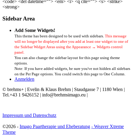
<code> <del datetime=""> <em> <i> <q cite=""> <s> <strike>
<strong>
Sidebar Area
Add Some Widgets!
This theme has been designed to be used with sidebars.
This message
will no longer be displayed after you add at least one widget to one of
the Sidebar Widget Areas using the Appearance → Widgets control
panel.
You can also change the sidebar layout for this page using theme
options.
Note: If you have added widgets, be sure you've not hidden all sidebars
on the Per Page options. You could switch this page to One Column.
Anmelden
© brehms+ | Evelin & Klaus Brehm | Staudgasse 7 | 1180 Wien |
Tel.+43 1 9426152 | info@brehmsimago.eu |
Impressum und Datenschutz
©2026 -
Imago Paartherapie und Eheberatung
-
Weaver Xtreme
Theme