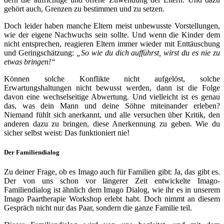
gehört auch, Grenzen zu bestim­men und zu setzen.
Doch lei­der haben man­che Eltern meist unbe­wuss­te Vorstellungen,
wie der eige­ne Nachwuchs sein soll­te. Und wenn die Kinder dem
nicht ent­spre­chen, reagie­ren Eltern immer wie­der mit Enttäuschung
und Geringschätzung:
„So wie du dich auf­führst, wirst du es nie zu
etwas bringen!“
Können sol­che Konflikte nicht auf­ge­löst, sol­che
Erwartungshaltungen nicht bewusst wer­den, dann ist die Folge
davon eine wech­sel­sei­ti­ge Abwertung. Und viel­leicht ist es genau
das, was dein Mann und dei­ne Söhne mit­ein­an­der erle­ben?
Niemand fühlt sich aner­kannt, und alle ver­su­chen über Kritik, den
ande­ren dazu zu brin­gen, die­se Anerkennung zu geben. Wie du
sicher selbst weist: Das funk­tio­niert nie!
Der Familiendialog
Zu dei­ner Frage, ob es Imago auch für Familien gibt: Ja, das gibt es.
Der von uns schon vor län­ge­rer Zeit ent­wi­ckel­te Imago-
Familiendialog ist ähn­lich dem Imago Dialog, wie ihr es in unse­rem
Imago Paartherapie Workshop erlebt habt. Doch nimmt an die­sem
Gespräch nicht nur das Paar, son­dern die gan­ze Familie teil.