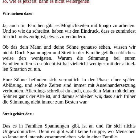
so, wie es jetzt ist, kann es nicht weitergehen.
Wir mei­nen dazu:
Ja, auch für Familien gibt es Möglichkeiten mit Imago zu arbei­ten.
Und so wie du schreibst, haben wir den Eindruck, dass es zumin­dest
für dich not­wen­dig ist, etwas zu verändern.
Ob das dein Mann und dei­ne Söhne genau­so sehen, wis­sen wir
nicht. Doch Spannungen und Streit in der Familie gefal­len übli­cher­
wei­se den wenigs­ten. Warum die Stimmung bei euren
Familientreffen so schlecht ist hat viel­leicht weni­ger mit der aktu­el­
len Situation zu tun.
Eure Söhne befin­den sich ver­mut­lich in der Phase einer spä­ten
Ablösung, und sol­che Zeiten sind immer mit Auseinandersetzung
ver­bun­den. Allerdings schreibst du auch, dass dein Mann mit dei­nen
Söhnen ganz der Alte ist, und dar­aus schlie­ßen wir, dass auch frü­her
die Stimmung nicht immer zum Besten war.
Streit gehört dazu
Das es in Familien Spannungen gibt, ist an und für sich nichts
Ungewöhnliches. Denn es gibt wohl kei­ne Gruppe, wo Menschen
so lan­ge und inten­siv zusam­men­le­ben, wie in einer Familie.