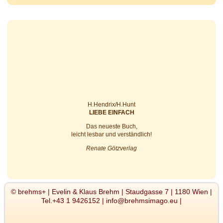
H.Hendrix/H.Hunt
LIEBE EINFACH
Das neu­es­te Buch,
leicht les­bar und verständlich!
Renate Götzverlag
© brehms+ | Evelin & Klaus Brehm | Staudgasse 7 | 1180 Wien |
Tel.+43 1 9426152 | info@brehmsimago.eu |