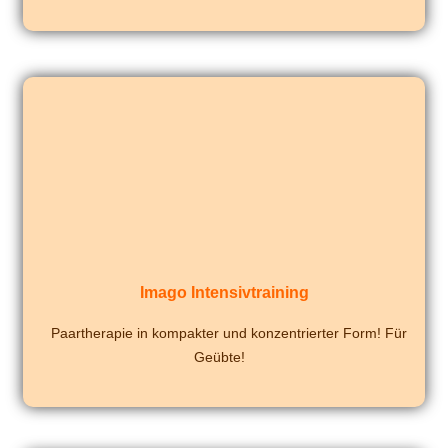
Imago Intensivtraining
Paartherapie in kom­pak­ter und kon­zen­trier­ter Form! Für
Geübte!