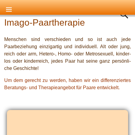
Startseite
→
Imago-Paartherapie
Imago-Paartherapie
Menschen sind ver­schie­den und so ist auch jede
Paarbeziehung ein­zig­ar­tig und indi­vi­du­ell. Alt oder jung,
reich oder arm, Hetero‑, Homo- oder Metrosexuell, kin­der­
los oder kin­der­reich, jedes Paar hat sei­ne ganz per­sön­li­
che Geschichte!
Um dem gerecht zu wer­den, haben wir ein dif­fe­ren­zier­tes
Beratungs- und Therapieangebot für Paare entwickelt.