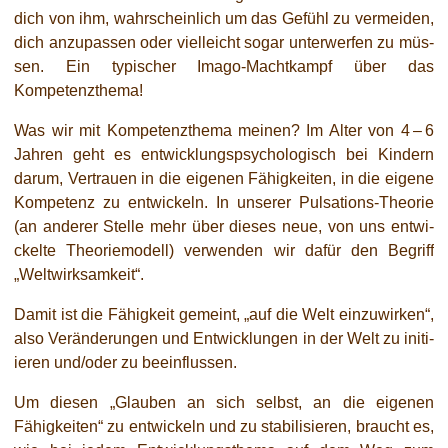
dich von ihm, wahr­schein­lich um das Gefühl zu ver­mei­den,
dich anzu­pas­sen oder viel­leicht sogar unter­wer­fen zu müs­
sen. Ein typi­scher Imago-Machtkampf über das
Kompetenzthema!
Was wir mit Kompetenzthema mei­nen? Im Alter von 4 – 6
Jahren geht es ent­wick­lungs­psy­cho­lo­gisch bei Kindern
dar­um, Vertrauen in die eige­nen Fähigkeiten, in die eige­ne
Kompetenz zu ent­wi­ckeln. In unse­rer Pulsations-Theorie
(an ande­rer Stelle mehr über die­ses neue, von uns ent­wi­
ckel­te Theoriemodell) ver­wen­den wir dafür den Begriff
„Weltwirksamkeit“.
Damit ist die Fähigkeit gemeint, „auf die Welt ein­zu­wir­ken“,
also Veränderungen und Entwicklungen in der Welt zu initi­
ie­ren und/oder zu beeinflussen.
Um die­sen „Glauben an sich selbst, an die eige­nen
Fähigkeiten“ zu ent­wi­ckeln und zu sta­bi­li­sie­ren, braucht es,