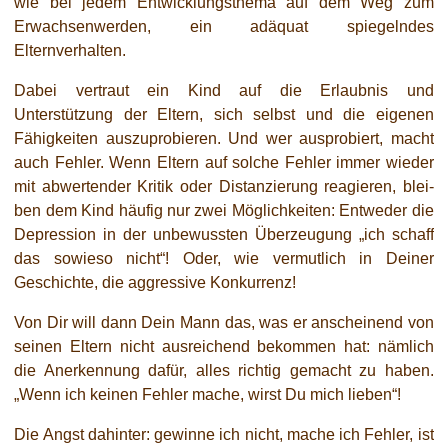
wie bei jedem Entwicklungsthema auf dem Weg zum
Erwachsenwerden, ein adäquat spie­geln­des
Elternverhalten.
Dabei ver­traut ein Kind auf die Erlaubnis und
Unterstützung der Eltern, sich selbst und die eige­nen
Fähigkeiten aus­zu­pro­bie­ren. Und wer aus­pro­biert, macht
auch Fehler. Wenn Eltern auf sol­che Fehler immer wie­der
mit abwer­ten­der Kritik oder Distanzierung reagie­ren, blei­
ben dem Kind häu­fig nur zwei Möglichkeiten: Entweder die
Depression in der unbe­wuss­ten Überzeugung „ich schaff
das sowie­so nicht“! Oder, wie ver­mut­lich in Deiner
Geschichte, die aggres­si­ve Konkurrenz!
Von Dir will dann Dein Mann das, was er anschei­nend von
sei­nen Eltern nicht aus­rei­chend bekom­men hat: näm­lich
die Anerkennung dafür, alles rich­tig gemacht zu haben.
„Wenn ich kei­nen Fehler mache, wirst Du mich lieben“!
Die Angst dahin­ter: gewin­ne ich nicht, mache ich Fehler, ist