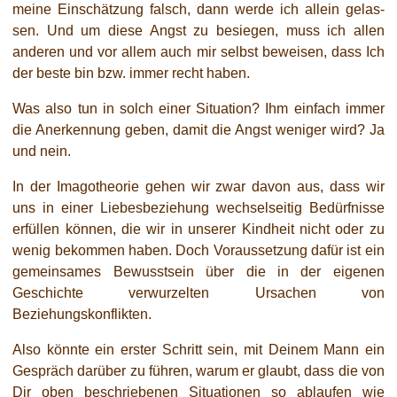
mei­ne Einschätzung falsch, dann wer­de ich allein gelas­
sen. Und um die­se Angst zu besie­gen, muss ich allen
ande­ren und vor allem auch mir selbst bewei­sen, dass Ich
der bes­te bin bzw. immer recht haben.
Was also tun in solch einer Situation? Ihm ein­fach immer
die Anerkennung geben, damit die Angst weni­ger wird? Ja
und nein.
In der Imagotheorie gehen wir zwar davon aus, dass wir
uns in einer Liebesbeziehung wech­sel­sei­tig Bedürfnisse
erfül­len kön­nen, die wir in unse­rer Kindheit nicht oder zu
wenig bekom­men haben. Doch Voraussetzung dafür ist ein
gemein­sa­mes Bewusstsein über die in der eige­nen
Geschichte ver­wur­zel­ten Ursachen von
Beziehungskonflikten.
Also könn­te ein ers­ter Schritt sein, mit Deinem Mann ein
Gespräch dar­über zu füh­ren, war­um er glaubt, dass die von
Dir oben beschrie­be­nen Situationen so ablau­fen wie