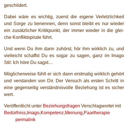
geschildert.
Dabei wäre es wich­tig, zuerst die eige­ne Verletzlichkeit
und Sorge zu benen­nen, denn sonst bleibt es nur wie­der
ein zusätz­li­cher Kritikpunkt, der immer wie­der in die glei­
che Konfliktspirale führt.
Und wenn Du ihm dann zuhörst, hör ihm wirk­lich zu, und
viel­leicht schaffst Du es sogar zu sagen, ganz im Imago
Stil: Ich höre Du sagst…
Möglicherweise fühlt er sich dann erst­ma­lig wirk­lich gehört
und ver­stan­den von Dir. Der Versuch als ers­ten Schritt in
eine gegen­sei­tig ver­ständ­nis­vol­le Beziehung ist es sicher
wert.
Veröffentlicht unter
Beziehungsfragen
Verschlagwortet mit
Bedürfniss
,
Imago
,
Kompetenz
,
Meinung
,
Paartherapie
permalink