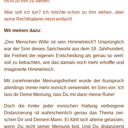
nicht zu ihm zu stehen.
Was soll ich tun? Ich möch­te schon zu ihm ste­hen, aber
sei­ne Rechthaberei nervt einfach!
Wir mei­nen dazu:
„Des Menschen Wille ist sein Himmelreich“! Ursprünglich
war der Sinn die­ses Sprichworts aus dem 18. Jahrhundert,
die Freiheit der eige­nen Entscheidung als genau so wert­
voll zu betrach­ten, wie das damals noch mehr erhoff­te und
ima­gi­nier­te Himmelreich.
Mit zuneh­men­der Meinungsfreiheit wur­de der Ausspruch
aller­dings immer mehr iro­nisch ver­wen­det. Im Sinn von: Ich
lass dir Deine Meinung, lass Du mir dann mei­ne Ruhe!
Doch die hin­ter jeder iro­ni­schen Haltung ver­bor­ge­ne
Distanzierung ist wahr­schein­lich genau das Thema zwi­
schen Dir und Deinem Mann. Er fühlt sich allei­ne gelas­sen,
wenn Du nicht sei­ner Meinung bist. Und Du distan­zierst