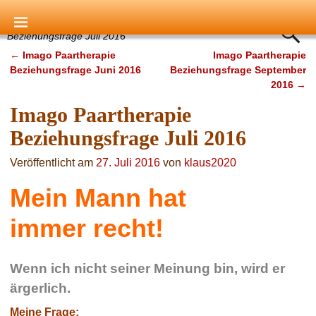
Startseite
→
Beziehungsfragen
→
Imago Paartherapie
Beziehungsfrage Juli 2016
←
Imago Paartherapie
Imago Paartherapie
Artikelnavigation
Beziehungsfrage Juni 2016
Beziehungsfrage September
2016
→
Imago Paartherapie
Beziehungsfrage Juli 2016
Veröffentlicht am
27. Juli 2016
von
klaus2020
Mein Mann hat
immer recht!
Wenn ich nicht seiner Meinung bin, wird er
ärgerlich.
Meine Frage: