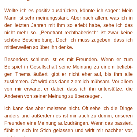
Wollte ich es posi­tiv aus­drü­cken, könn­te ich sagen: Mein
Mann ist sehr mei­nungs­stark. Aber nach allem, was ich in
den letz­ten Jahren mit ihm so erlebt habe, sehe ich das
nicht mehr so. „Penetrant recht­ha­be­risch“ ist zwar kei­ne
schö­ne Beschreibung. Doch ich muss zuge­ben, dass ich
mitt­ler­wei­len so über ihn denke.
Besonders schlimm ist es mit Freunden. Wenn er zum
Beispiel in Gesellschaft sei­ne Meinung zu einem belie­bi­
gen Thema äußert, gibt er nicht eher auf, bis ihm alle
zustim­men. Oft wird das dann ziem­lich müh­sam. Vor allem
von mir erwar­tet er dabei, dass ich ihn unter­stüt­ze, die
Anderen von sei­ner Meinung zu überzeugen.
Ich kann das aber meis­tens nicht. Oft sehe ich die Dinge
anders und außer­dem es ist mir auch zu dumm, unse­ren
Freunden eine Meinung auf­zu­drän­gen. Wenn das pas­siert,
fühlt er sich im Stich gelas­sen und wirft mir nach­her vor,