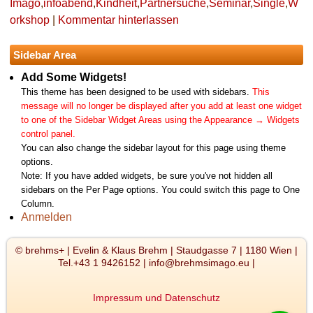
Imago
,
infoabend
,
Kindheit
,
Partnersuche
,
Seminar
,
Single
,
W
orkshop
|
Kommentar hinterlassen
Sidebar Area
Add Some Widgets!
This theme has been designed to be used with sidebars.
This
message will no longer be displayed after you add at least one widget
to one of the Sidebar Widget Areas using the Appearance → Widgets
control panel.
You can also change the sidebar layout for this page using theme
options.
Note: If you have added widgets, be sure you've not hidden all
sidebars on the Per Page options. You could switch this page to One
Column.
Anmelden
© brehms+ | Evelin & Klaus Brehm | Staudgasse 7 | 1180 Wien |
Tel.+43 1 9426152 | info@brehmsimago.eu |
Impressum und Datenschutz