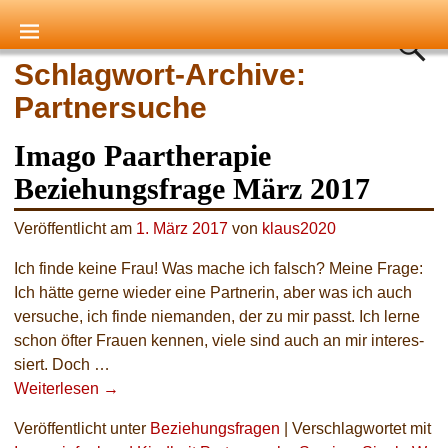
Startseite
→Tags
Partnersuche
Schlagwort-Archive:
Partnersuche
Imago Paartherapie
Beziehungsfrage März 2017
Veröffentlicht am
1. März 2017
von
klaus2020
Ich fin­de kei­ne Frau! Was mache ich falsch? Meine Frage:
Ich hät­te ger­ne wie­der eine Partnerin, aber was ich auch
ver­su­che, ich fin­de nie­man­den, der zu mir passt. Ich ler­ne
schon öfter Frauen ken­nen, vie­le sind auch an mir inter­es­
siert. Doch
…
Weiterlesen →
Veröffentlicht unter
Beziehungsfragen
|
Verschlagwortet mit