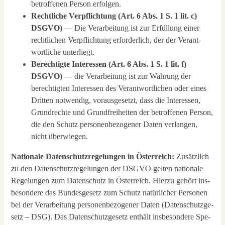
betrof­fe­nen Per­son erfol­gen.
Recht­li­che Ver­pflich­tung (Art. 6 Abs. 1 S. 1 lit. c)
DSGVO)
— Die Ver­ar­bei­tung ist zur Erfül­lung einer
recht­li­chen Ver­pflich­tung erfor­der­lich, der der Ver­ant­
wort­li­che unter­liegt.
Berech­tig­te Inter­es­sen (Art. 6 Abs. 1 S. 1 lit. f)
DSGVO)
— die Ver­ar­bei­tung ist zur Wah­rung der
berech­tig­ten Inter­es­sen des Ver­ant­wort­li­chen oder eines
Drit­ten not­wen­dig, vor­aus­ge­setzt, dass die Inter­es­sen,
Grund­rech­te und Grund­frei­hei­ten der betrof­fe­nen Per­son,
die den Schutz per­so­nen­be­zo­ge­ner Daten ver­lan­gen,
nicht über­wie­gen.
Natio­na­le Daten­schutz­re­ge­lun­gen in Öster­reich:
Zusätz­lich
zu den Daten­schutz­re­ge­lun­gen der DSGVO gel­ten natio­na­le
Rege­lun­gen zum Daten­schutz in Öster­reich. Hier­zu gehört ins­
be­son­de­re das Bun­des­ge­setz zum Schutz natür­li­cher Per­so­nen
bei der Ver­ar­bei­tung per­so­nen­be­zo­ge­ner Daten (Daten­schutz­ge­
setz – DSG). Das Daten­schutz­ge­setz ent­hält ins­be­son­de­re Spe­