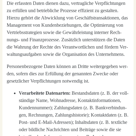
Die erfass­ten Daten die­nen dazu, ver­trag­li­che Ver­pflich­tun­gen
zu erfül­len und betrieb­li­che Pro­zes­se effi­zi­ent zu gestal­ten.
Hier­zu gehört die Abwick­lung von Geschäfts­trans­ak­tio­nen, das
Manage­ment von Kun­den­be­zie­hun­gen, die Opti­mie­rung von
Ver­triebs­stra­te­gien sowie die Gewähr­leis­tung inter­ner Rech­
nungs- und Finanz­pro­zes­se. Zusätz­lich unter­stüt­zen die Daten
die Wah­rung der Rech­te des Ver­ant­wort­li­chen und för­dern Ver­
wal­tungs­auf­ga­ben sowie die Orga­ni­sa­ti­on des Unter­neh­mens.
Per­so­nen­be­zo­ge­ne Daten kön­nen an Drit­te wei­ter­ge­ge­ben wer­
den, sofern dies zur Erfül­lung der genann­ten Zwe­cke oder
gesetz­li­cher Ver­pflich­tun­gen not­wen­dig
ist.
Ver­ar­bei­te­te Daten­ar­ten:
Bestands­da­ten (z. B. der voll­
stän­di­ge Name, Wohn­adres­se, Kon­takt­in­for­ma­tio­nen,
Kun­den­num­mer); Zah­lungs­da­ten (z. B. Bank­ver­bin­dun­
gen, Rech­nun­gen, Zah­lungs­his­to­rie); Kon­takt­da­ten (z. B.
Post- und E‑Mail-Adres­sen); Inhalts­da­ten (z. B. text­li­che
oder bild­li­che Nach­rich­ten und Bei­trä­ge sowie die sie