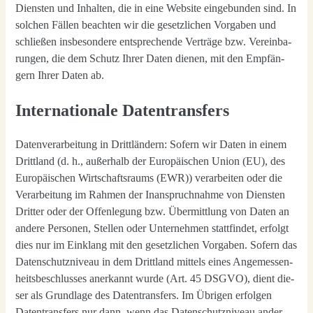
Diens­ten und Inhal­ten, die in eine Web­site ein­ge­bun­den sind. In
sol­chen Fäl­len beach­ten wir die gesetz­li­chen Vor­ga­ben und
schlie­ßen ins­be­son­de­re ent­spre­chen­de Ver­trä­ge bzw. Ver­ein­ba­
run­gen, die dem Schutz Ihrer Daten die­nen, mit den Emp­fän­
gern Ihrer Daten ab.
Internationale Datentransfers
Daten­ver­ar­bei­tung in Dritt­län­dern: Sofern wir Daten in einem
Dritt­land (d. h., außer­halb der Euro­päi­schen Uni­on (EU), des
Euro­päi­schen Wirt­schafts­raums (EWR)) ver­ar­bei­ten oder die
Ver­ar­bei­tung im Rah­men der Inan­spruch­nah­me von Diens­ten
Drit­ter oder der Offen­le­gung bzw. Über­mitt­lung von Daten an
ande­re Per­so­nen, Stel­len oder Unter­neh­men statt­fin­det, erfolgt
dies nur im Ein­klang mit den gesetz­li­chen Vor­ga­ben. Sofern das
Daten­schutz­ni­veau in dem Dritt­land mit­tels eines Ange­mes­sen­
heits­be­schlus­ses aner­kannt wur­de (Art. 45 DSGVO), dient die­
ser als Grund­la­ge des Daten­trans­fers. Im Übri­gen erfol­gen
Daten­trans­fers nur dann, wenn das Daten­schutz­ni­veau ander­