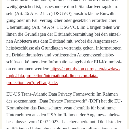
wei­tig gesi­chert ist, ins­be­son­de­re durch Stan­dard­ver­trags­klau­
seln (Art. 46 Abs. 2 lit. c) DSGVO), aus­drück­li­che Ein­wil­li­
gung oder im Fall ver­trag­li­cher oder gesetz­lich erfor­der­li­cher
Über­mitt­lung (Art. 49 Abs. 1 DSGVO). Im Übri­gen tei­len wir
Ihnen die Grund­la­gen der Dritt­land­über­mitt­lung bei den ein­zel­
nen Anbie­tern aus dem Dritt­land mit, wobei die Ange­mes­sen­
heits­be­schlüs­se als Grund­la­gen vor­ran­gig gel­ten. Infor­ma­tio­nen
zu Dritt­land­trans­fers und vor­lie­gen­den Ange­mes­sen­heits­be­
schlüs­sen kön­nen dem Infor­ma­ti­ons­an­ge­bot der EU-Kom­mis­si­
on ent­nom­men wer­den:
https://commission.europa.eu/law/law-
topic/data-protection/international-dimension-data-
protection_en?prefLang=de.
EU-US Trans-Atlan­tic Data Pri­va­cy Frame­work: Im Rah­men
des soge­nann­ten „Data Pri­va­cy Frame­work” (DPF) hat die EU-
Kom­mis­si­on das Daten­schutz­ni­veau eben­falls für bestimm­te
Unter­neh­men aus den USA im Rah­men der Ange­mes­sen­heits­
be­schlus­ses vom 10.07.2023 als sicher aner­kannt. Die Lis­te der
zer­ti­fi­zier­ten Unter­neh­men als auch wei­te­re Infor­ma­tio­nen zu