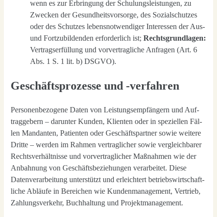
wenn es zur Erbrin­gung der Schu­lungs­leis­tun­gen, zu
Zwe­cken der Gesund­heits­vor­sor­ge, des Sozi­al­schut­zes
oder des Schut­zes lebens­not­wen­di­ger Inter­es­sen der Aus-
und Fort­zu­bil­den­den erfor­der­lich ist;
Rechts­grund­la­gen:
Ver­trags­er­fül­lung und vor­ver­trag­li­che Anfra­gen (Art. 6
Abs. 1 S. 1 lit. b) DSGVO).
Geschäftsprozesse und ‑verfahren
Per­so­nen­be­zo­ge­ne Daten von Leis­tungs­emp­fän­gern und Auf­
trag­ge­bern – dar­un­ter Kun­den, Kli­en­ten oder in spe­zi­el­len Fäl­
len Man­dan­ten, Pati­en­ten oder Geschäfts­part­ner sowie wei­te­re
Drit­te – wer­den im Rah­men ver­trag­li­cher sowie ver­gleich­ba­rer
Rechts­ver­hält­nis­se und vor­ver­trag­li­cher Maß­nah­men wie der
Anbah­nung von Geschäfts­be­zie­hun­gen ver­ar­bei­tet. Die­se
Daten­ver­ar­bei­tung unter­stützt und erleich­tert betriebs­wirt­schaft­
li­che Abläu­fe in Berei­chen wie Kun­den­ma­nage­ment, Ver­trieb,
Zah­lungs­ver­kehr, Buch­hal­tung und Pro­jekt­ma­nage­ment.