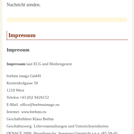
Nach­richt sen­den.
Impressum
Impressum
Impres­sum
laut ECG und Medi­en­ge­setz
brehms ima­go GmbH
Krot­ten­hof­gas­se 50
1210 Wien
Tele­fon +43 (0)1 9426152
E‑Mail: office@brehmsimago.eu
Inter­net: www.brehms.eu
Geschäfts­füh­rer Klaus Brehm
Geschäfts­zweig: Lehr­ver­an­stal­tun­gen und Unter­richts­ein­hei­ten
OENACE 2008: Haupt­bran­che: Sons­ti­ger Unter­richt a.n.g. (85.59–0)