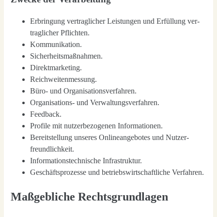
Erbrin­gung ver­trag­li­cher Leis­tun­gen und Erfül­lung ver­
trag­li­cher Pflich­ten.
Kom­mu­ni­ka­ti­on.
Sicher­heits­maß­nah­men.
Direkt­mar­ke­ting.
Reich­wei­ten­mes­sung.
Büro- und Orga­ni­sa­ti­ons­ver­fah­ren.
Orga­ni­sa­ti­ons- und Ver­wal­tungs­ver­fah­ren.
Feed­back.
Pro­fi­le mit nut­zer­be­zo­ge­nen Infor­ma­tio­nen.
Bereit­stel­lung unse­res Online­an­ge­bo­tes und Nut­zer­
freund­lich­keit.
Infor­ma­ti­ons­tech­ni­sche Infra­struk­tur.
Geschäfts­pro­zes­se und betriebs­wirt­schaft­li­che Ver­fah­ren.
Maßgebliche Rechtsgrundlagen