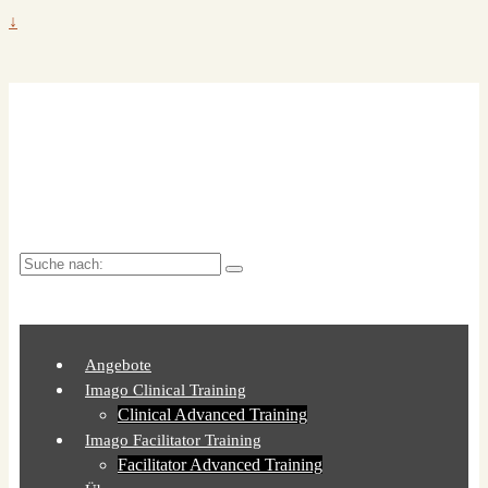
↓
brehms+training -
Entwicklung und mehr
Suche
nach:
Angebote
Imago Clinical Training
Clinical Advanced Training
Imago Facilitator Training
Facilitator Advanced Training