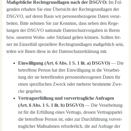
Maß­geb­li­che Rechts­grund­la­gen nach der DSGVO:
Im Fol­
gen­den erhal­ten Sie eine Über­sicht der Rechts­grund­la­gen der
DSGVO, auf deren Basis wir per­so­nen­be­zo­ge­ne Daten ver­ar­
bei­ten. Bit­te neh­men Sie zur Kennt­nis, dass neben den Rege­
lun­gen der DSGVO natio­na­le Daten­schutz­vor­ga­ben in Ihrem
bzw. unse­rem Wohn- oder Sitz­land gel­ten kön­nen. Soll­ten fer­
ner im Ein­zel­fall spe­zi­el­le­re Rechts­grund­la­gen maß­geb­lich sein,
tei­len wir Ihnen die­se in der Daten­schutz­er­klä­rung mit.
Ein­wil­li­gung (Art. 6 Abs. 1 S. 1 lit. a) DSGVO)
— Die
betrof­fe­ne Per­son hat ihre Ein­wil­li­gung in die Ver­ar­bei­
tung der sie betref­fen­den per­so­nen­be­zo­ge­nen Daten für
einen spe­zi­fi­schen Zweck oder meh­re­re bestimm­te Zwe­
cke gege­ben.
Ver­trags­er­fül­lung und vor­ver­trag­li­che Anfra­gen
(Art. 6 Abs. 1 S. 1 lit. b) DSGVO)
— Die Ver­ar­bei­tung
ist für die Erfül­lung eines Ver­trags, des­sen Ver­trags­par­tei
die betrof­fe­ne Per­son ist, oder zur Durch­füh­rung vor­ver­
trag­li­cher Maß­nah­men erfor­der­lich, die auf Anfra­ge der