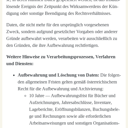
lö­sen­de Ereig­nis der Zeit­punkt des Wirk­sam­wer­dens der Kün­
di­gung oder sons­ti­ge Been­di­gung des Rechts­ver­hält­nis­ses.
Daten, die nicht mehr für den ursprüng­lich vor­ge­se­he­nen
Zweck, son­dern auf­grund gesetz­li­cher Vor­ga­ben oder ande­rer
Grün­de auf­be­wahrt wer­den, ver­ar­bei­ten wir aus­schließ­lich zu
den Grün­den, die ihre Auf­be­wah­rung recht­fer­ti­gen.
Wei­te­re Hin­wei­se zu Ver­ar­bei­tungs­pro­zes­sen, Ver­fah­ren
und Diens­ten:
Auf­be­wah­rung und Löschung von Daten:
Die fol­gen­
den all­ge­mei­nen Fris­ten gel­ten gemäß öster­rei­chi­schem
Recht für die Auf­be­wah­rung und Archi­vie­rung:
10 Jah­re — Auf­be­wah­rungs­frist für Bücher und
Auf­zeich­nun­gen, Jah­res­ab­schlüs­se, Inven­ta­re,
Lage­be­rich­te, Eröff­nungs­bi­lan­zen, Buchungs­be­le­
ge und Rech­nun­gen sowie alle erfor­der­li­chen
Arbeits­an­wei­sun­gen und sons­ti­gen Orga­ni­sa­ti­ons­