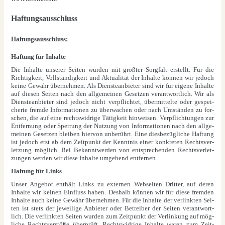
Haf­tungs­aus­schluss
Haf­tungs­aus­schluss:
Haf­tung für Inhal­te
Die Inhal­te unse­rer Sei­ten wur­den mit größ­ter Sorg­falt erstellt. Für die
Rich­tig­keit, Voll­stän­dig­keit und Aktua­li­tät der Inhal­te kön­nen wir jedoch
kei­ne Gewähr über­neh­men. Als Diens­te­an­bie­ter sind wir für eige­ne Inhal­te
auf die­sen Sei­ten nach den all­ge­mei­nen Geset­zen ver­ant­wort­lich. Wir als
Diens­te­an­bie­ter sind jedoch nicht ver­pflich­tet, über­mit­tel­te oder gespei­
cher­te frem­de Infor­ma­tio­nen zu über­wa­chen oder nach Umstän­den zu for­
schen, die auf eine rechts­wid­ri­ge Tätig­keit hin­wei­sen. Ver­pflich­tun­gen zur
Ent­fer­nung oder Sper­rung der Nut­zung von Infor­ma­tio­nen nach den all­ge­
mei­nen Geset­zen blei­ben hier­von unbe­rührt. Eine dies­be­züg­li­che Haf­tung
ist jedoch erst ab dem Zeit­punkt der Kennt­nis einer kon­kre­ten Rechts­ver­
let­zung mög­lich. Bei Bekannt­wer­den von ent­spre­chen­den Rechts­ver­let­
zun­gen wer­den wir die­se Inhal­te umge­hend ent­fer­nen.
Haf­tung für Links
Unser Ange­bot ent­hält Links zu exter­nen Web­sei­ten Drit­ter, auf deren
Inhal­te wir kei­nen Ein­fluss haben. Des­halb kön­nen wir für die­se frem­den
Inhal­te auch kei­ne Gewähr über­neh­men. Für die Inhal­te der ver­link­ten Sei­
ten ist stets der jewei­li­ge Anbie­ter oder Betrei­ber der Sei­ten ver­ant­wort­
lich. Die ver­link­ten Sei­ten wur­den zum Zeit­punkt der Ver­lin­kung auf mög­
li­che Rechts­ver­stö­ße über­prüft. Rechts­wid­ri­ge Inhal­te waren zum Zeit­