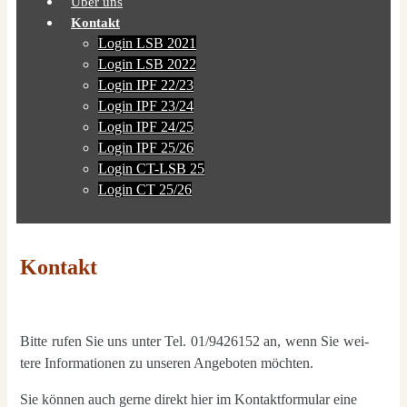
Über uns
Kontakt
Login LSB 2021
Login LSB 2022
Login IPF 22/23
Login IPF 23/24
Login IPF 24/25
Login IPF 25/26
Login CT-LSB 25
Login CT 25/26
Kontakt
Bit­te rufen Sie uns unter Tel. 01/9426152 an, wenn Sie wei­
te­re Infor­ma­tio­nen zu unse­ren Ange­bo­ten möch­ten.
Sie kön­nen auch ger­ne direkt hier im Kon­takt­for­mu­lar eine