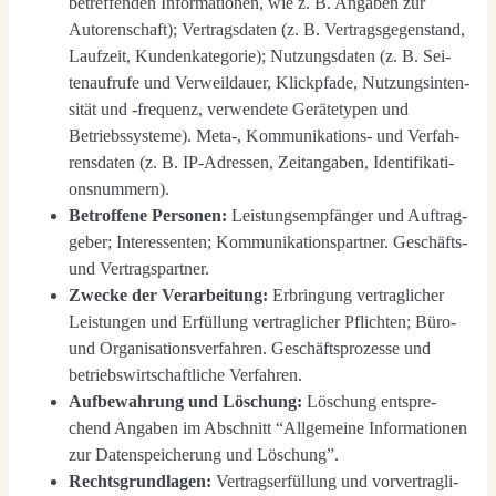
betref­fen­den Infor­ma­tio­nen, wie z. B. Anga­ben zur
Autoren­schaft); Ver­trags­da­ten (z. B. Ver­trags­ge­gen­stand,
Lauf­zeit, Kun­den­ka­te­go­rie); Nut­zungs­da­ten (z. B. Sei­
ten­auf­ru­fe und Ver­weil­dau­er, Klick­pfa­de, Nut­zungs­in­ten­
si­tät und ‑fre­quenz, ver­wen­de­te Gerä­te­ty­pen und
Betriebs­sys­te­me). Meta‑, Kom­mu­ni­ka­ti­ons- und Ver­fah­
rens­da­ten (z. B. IP-Adres­sen, Zeit­an­ga­ben, Iden­ti­fi­ka­ti­
ons­num­mern).
Betrof­fe­ne Per­so­nen:
Leis­tungs­emp­fän­ger und Auf­trag­
ge­ber; Inter­es­sen­ten; Kom­mu­ni­ka­ti­ons­part­ner. Geschäfts-
und Ver­trags­part­ner.
Zwe­cke der Ver­ar­bei­tung:
Erbrin­gung ver­trag­li­cher
Leis­tun­gen und Erfül­lung ver­trag­li­cher Pflich­ten; Büro-
und Orga­ni­sa­ti­ons­ver­fah­ren. Geschäfts­pro­zes­se und
betriebs­wirt­schaft­li­che Ver­fah­ren.
Auf­be­wah­rung und Löschung:
Löschung ent­spre­
chend Anga­ben im Abschnitt “All­ge­mei­ne Infor­ma­tio­nen
zur Daten­spei­che­rung und Löschung”.
Rechts­grund­la­gen:
Ver­trags­er­fül­lung und vor­ver­trag­li­