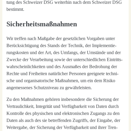
tung des Schwei­zer DSG wei­ter­hin nach dem Schwei­zer DSG
bestimmt.
Sicherheitsmaßnahmen
Wir tref­fen nach Maß­ga­be der gesetz­li­chen Vor­ga­ben unter
Berück­sich­ti­gung des Stands der Tech­nik, der Imple­men­tie­
rungs­kos­ten und der Art, des Umfangs, der Umstän­de und der
Zwe­cke der Ver­ar­bei­tung sowie der unter­schied­li­chen Ein­tritts­
wahr­schein­lich­kei­ten und des Aus­ma­ßes der Bedro­hung der
Rech­te und Frei­hei­ten natür­li­cher Per­so­nen geeig­ne­te tech­ni­
sche und orga­ni­sa­to­ri­sche Maß­nah­men, um ein dem Risi­ko
ange­mes­se­nes Schutz­ni­veau zu gewähr­leis­ten.
Zu den Maß­nah­men gehö­ren ins­be­son­de­re die Siche­rung der
Ver­trau­lich­keit, Inte­gri­tät und Ver­füg­bar­keit von Daten durch
Kon­trol­le des phy­si­schen und elek­tro­ni­schen Zugangs zu den
Daten als auch des sie betref­fen­den Zugriffs, der Ein­ga­be, der
Wei­ter­ga­be, der Siche­rung der Ver­füg­bar­keit und ihrer Tren­