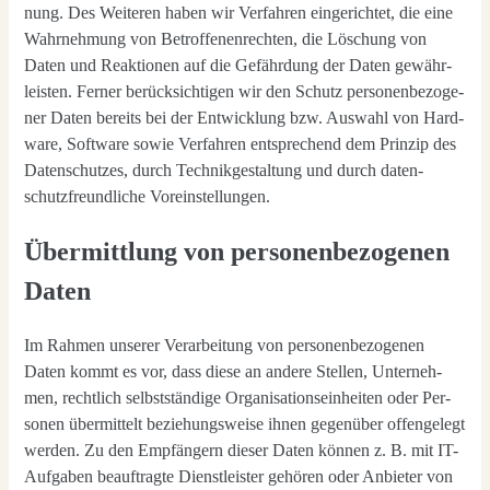
nung. Des Wei­te­ren haben wir Ver­fah­ren ein­ge­rich­tet, die eine
Wahr­neh­mung von Betrof­fe­nen­rech­ten, die Löschung von
Daten und Reak­tio­nen auf die Gefähr­dung der Daten gewähr­
leis­ten. Fer­ner berück­sich­ti­gen wir den Schutz per­so­nen­be­zo­ge­
ner Daten bereits bei der Ent­wick­lung bzw. Aus­wahl von Hard­
ware, Soft­ware sowie Ver­fah­ren ent­spre­chend dem Prin­zip des
Daten­schut­zes, durch Tech­nik­ge­stal­tung und durch daten­
schutz­freund­li­che Vor­ein­stel­lun­gen.
Übermittlung von personenbezogenen
Daten
Im Rah­men unse­rer Ver­ar­bei­tung von per­so­nen­be­zo­ge­nen
Daten kommt es vor, dass die­se an ande­re Stel­len, Unter­neh­
men, recht­lich selbst­stän­di­ge Orga­ni­sa­ti­ons­ein­hei­ten oder Per­
so­nen über­mit­telt bezie­hungs­wei­se ihnen gegen­über offen­ge­legt
wer­den. Zu den Emp­fän­gern die­ser Daten kön­nen z. B. mit IT-
Auf­ga­ben beauf­trag­te Dienst­leis­ter gehö­ren oder Anbie­ter von