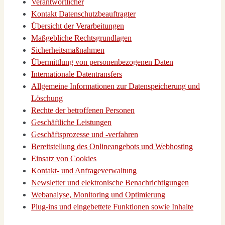
Ver­ant­wort­li­cher
Kon­takt Daten­schutz­be­auf­trag­ter
Über­sicht der Ver­ar­bei­tun­gen
Maß­geb­li­che Rechts­grund­la­gen
Sicher­heits­maß­nah­men
Über­mitt­lung von per­so­nen­be­zo­ge­nen Daten
Inter­na­tio­na­le Daten­trans­fers
All­ge­mei­ne Infor­ma­tio­nen zur Daten­spei­che­rung und
Löschung
Rech­te der betrof­fe­nen Per­so­nen
Geschäft­li­che Leis­tun­gen
Geschäfts­pro­zes­se und ‑ver­fah­ren
Bereit­stel­lung des Online­an­ge­bots und Web­hos­ting
Ein­satz von Coo­kies
Kon­takt- und Anfra­ge­ver­wal­tung
News­let­ter und elek­tro­ni­sche Benach­rich­ti­gun­gen
Web­ana­ly­se, Moni­to­ring und Opti­mie­rung
Plug-ins und ein­ge­bet­te­te Funk­tio­nen sowie Inhal­te