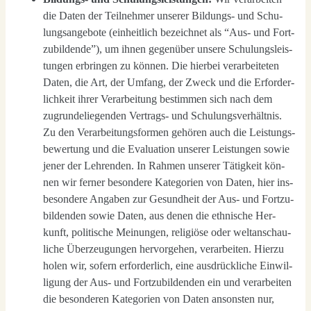
die Daten der Teil­neh­mer unse­rer Bil­dungs- und Schu­
lungs­an­ge­bo­te (ein­heit­lich bezeich­net als “Aus- und Fort­
zu­bil­den­de”), um ihnen gegen­über unse­re Schu­lungs­leis­
tun­gen erbrin­gen zu kön­nen. Die hier­bei ver­ar­bei­te­ten
Daten, die Art, der Umfang, der Zweck und die Erfor­der­
lich­keit ihrer Ver­ar­bei­tung bestim­men sich nach dem
zugrun­de­lie­gen­den Ver­trags- und Schu­lungs­ver­hält­nis.
Zu den Ver­ar­bei­tungs­for­men gehö­ren auch die Leis­tungs­
be­wer­tung und die Eva­lua­ti­on unse­rer Leis­tun­gen sowie
jener der Leh­ren­den. In Rah­men unse­rer Tätig­keit kön­
nen wir fer­ner beson­de­re Kate­go­rien von Daten, hier ins­
be­son­de­re Anga­ben zur Gesund­heit der Aus- und Fort­zu­
bil­den­den sowie Daten, aus denen die eth­ni­sche Her­
kunft, poli­ti­sche Mei­nun­gen, reli­giö­se oder welt­an­schau­
li­che Über­zeu­gun­gen her­vor­ge­hen, ver­ar­bei­ten. Hier­zu
holen wir, sofern erfor­der­lich, eine aus­drück­li­che Ein­wil­
li­gung der Aus- und Fort­zu­bil­den­den ein und ver­ar­bei­ten
die beson­de­ren Kate­go­rien von Daten ansons­ten nur,