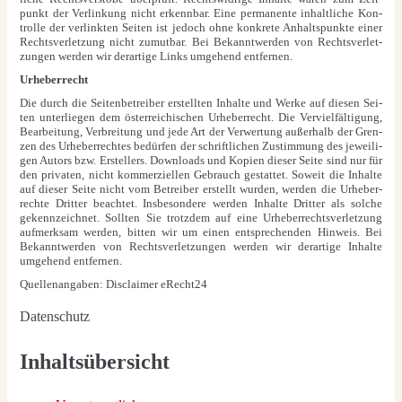
punkt der Ver­lin­kung nicht erkenn­bar. Eine per­ma­nen­te inhalt­li­che Kon­
trol­le der ver­link­ten Sei­ten ist jedoch ohne kon­kre­te Anhalts­punk­te einer
Rechts­ver­let­zung nicht zumut­bar. Bei Bekannt­wer­den von Rechts­ver­let­
zun­gen wer­den wir der­ar­ti­ge Links umge­hend ent­fer­nen.
Urhe­ber­recht
Die durch die Sei­ten­be­trei­ber erstell­ten Inhal­te und Wer­ke auf die­sen Sei­
ten unter­lie­gen dem öster­rei­chi­schen Urhe­ber­recht. Die Ver­viel­fäl­ti­gung,
Bear­bei­tung, Ver­brei­tung und jede Art der Ver­wer­tung außer­halb der Gren­
zen des Urhe­ber­rech­tes bedür­fen der schrift­li­chen Zustim­mung des jewei­li­
gen Autors bzw. Erstel­lers. Down­loads und Kopien die­ser Sei­te sind nur für
den pri­va­ten, nicht kom­mer­zi­el­len Gebrauch gestat­tet. Soweit die Inhal­te
auf die­ser Sei­te nicht vom Betrei­ber erstellt wur­den, wer­den die Urhe­ber­
rech­te Drit­ter beach­tet. Ins­be­son­de­re wer­den Inhal­te Drit­ter als sol­che
gekenn­zeich­net. Soll­ten Sie trotz­dem auf eine Urhe­ber­rechts­ver­let­zung
auf­merk­sam wer­den, bit­ten wir um einen ent­spre­chen­den Hin­weis. Bei
Bekannt­wer­den von Rechts­ver­let­zun­gen wer­den wir der­ar­ti­ge Inhal­te
umge­hend ent­fer­nen.
Quel­len­an­ga­ben: Dis­clai­mer eRecht24
Daten­schutz
Inhaltsübersicht