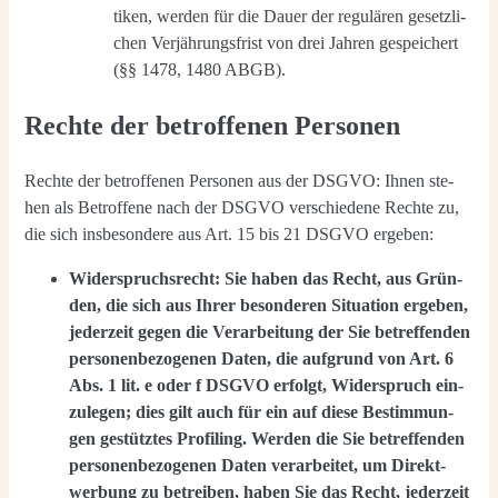
ti­ken, wer­den für die Dau­er der regu­lä­ren gesetz­li­
chen Ver­jäh­rungs­frist von drei Jah­ren gespei­chert
(§§ 1478, 1480 ABGB).
Rechte der betroffenen Personen
Rech­te der betrof­fe­nen Per­so­nen aus der DSGVO: Ihnen ste­
hen als Betrof­fe­ne nach der DSGVO ver­schie­de­ne Rech­te zu,
die sich ins­be­son­de­re aus Art. 15 bis 21 DSGVO erge­ben:
Wider­spruchs­recht: Sie haben das Recht, aus Grün­
den, die sich aus Ihrer beson­de­ren Situa­ti­on erge­ben,
jeder­zeit gegen die Ver­ar­bei­tung der Sie betref­fen­den
per­so­nen­be­zo­ge­nen Daten, die auf­grund von Art. 6
Abs. 1 lit. e oder f DSGVO erfolgt, Wider­spruch ein­
zu­le­gen; dies gilt auch für ein auf die­se Bestim­mun­
gen gestütz­tes Pro­fil­ing. Wer­den die Sie betref­fen­den
per­so­nen­be­zo­ge­nen Daten ver­ar­bei­tet, um Direkt­
wer­bung zu betrei­ben, haben Sie das Recht, jeder­zeit