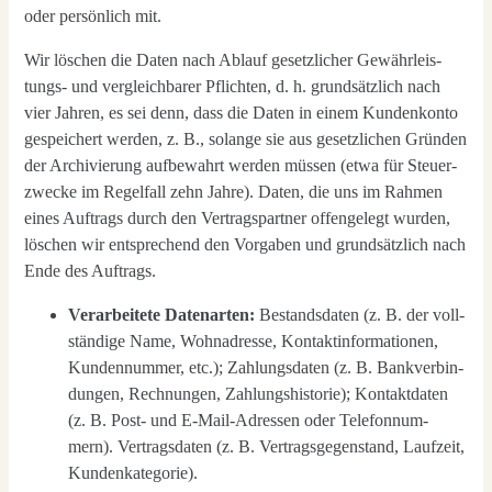
oder per­sön­lich mit.
Wir löschen die Daten nach Ablauf gesetz­li­cher Gewähr­leis­
tungs- und ver­gleich­ba­rer Pflich­ten, d. h. grund­sätz­lich nach
vier Jah­ren, es sei denn, dass die Daten in einem Kun­den­kon­to
gespei­chert wer­den, z. B., solan­ge sie aus gesetz­li­chen Grün­den
der Archi­vie­rung auf­be­wahrt wer­den müs­sen (etwa für Steu­er­
zwe­cke im Regel­fall zehn Jah­re). Daten, die uns im Rah­men
eines Auf­trags durch den Ver­trags­part­ner offen­ge­legt wur­den,
löschen wir ent­spre­chend den Vor­ga­ben und grund­sätz­lich nach
Ende des Auf­trags.
Ver­ar­bei­te­te Daten­ar­ten:
Bestands­da­ten (z. B. der voll­
stän­di­ge Name, Wohn­adres­se, Kon­takt­in­for­ma­tio­nen,
Kun­den­num­mer, etc.); Zah­lungs­da­ten (z. B. Bank­ver­bin­
dun­gen, Rech­nun­gen, Zah­lungs­his­to­rie); Kon­takt­da­ten
(z. B. Post- und E‑Mail-Adres­sen oder Tele­fon­num­
mern). Ver­trags­da­ten (z. B. Ver­trags­ge­gen­stand, Lauf­zeit,
Kun­den­ka­te­go­rie).