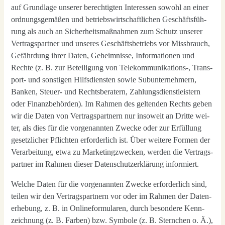
auf Grund­la­ge unse­rer berech­tig­ten Inter­es­sen sowohl an einer
ord­nungs­ge­mä­ßen und betriebs­wirt­schaft­li­chen Geschäfts­füh­
rung als auch an Sicher­heits­maß­nah­men zum Schutz unse­rer
Ver­trags­part­ner und unse­res Geschäfts­be­triebs vor Miss­brauch,
Gefähr­dung ihrer Daten, Geheim­nis­se, Infor­ma­tio­nen und
Rech­te (z. B. zur Betei­li­gung von Telekommunikations‑, Trans­
port- und sons­ti­gen Hilfs­diens­ten sowie Sub­un­ter­neh­mern,
Ban­ken, Steu­er- und Rechts­be­ra­tern, Zah­lungs­dienst­leis­tern
oder Finanz­be­hör­den). Im Rah­men des gel­ten­den Rechts geben
wir die Daten von Ver­trags­part­nern nur inso­weit an Drit­te wei­
ter, als dies für die vor­ge­nann­ten Zwe­cke oder zur Erfül­lung
gesetz­li­cher Pflich­ten erfor­der­lich ist. Über wei­te­re For­men der
Ver­ar­bei­tung, etwa zu Mar­ke­ting­zwe­cken, wer­den die Ver­trags­
part­ner im Rah­men die­ser Daten­schutz­er­klä­rung infor­miert.
Wel­che Daten für die vor­ge­nann­ten Zwe­cke erfor­der­lich sind,
tei­len wir den Ver­trags­part­nern vor oder im Rah­men der Daten­
er­he­bung, z. B. in Online­for­mu­la­ren, durch beson­de­re Kenn­
zeich­nung (z. B. Far­ben) bzw. Sym­bo­le (z. B. Stern­chen o. Ä.),