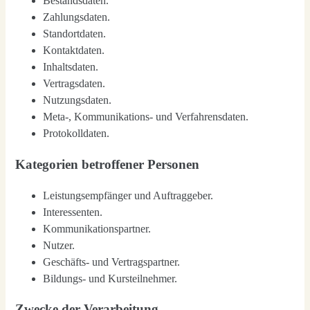
Bestands­da­ten.
Zah­lungs­da­ten.
Stand­ort­da­ten.
Kon­takt­da­ten.
Inhalts­da­ten.
Ver­trags­da­ten.
Nut­zungs­da­ten.
Meta‑, Kom­mu­ni­ka­ti­ons- und Ver­fah­rens­da­ten.
Pro­to­koll­da­ten.
Kategorien betroffener Personen
Leis­tungs­emp­fän­ger und Auf­trag­ge­ber.
Inter­es­sen­ten.
Kom­mu­ni­ka­ti­ons­part­ner.
Nut­zer.
Geschäfts- und Ver­trags­part­ner.
Bil­dungs- und Kurs­teil­neh­mer.
Zwecke der Verarbeitung