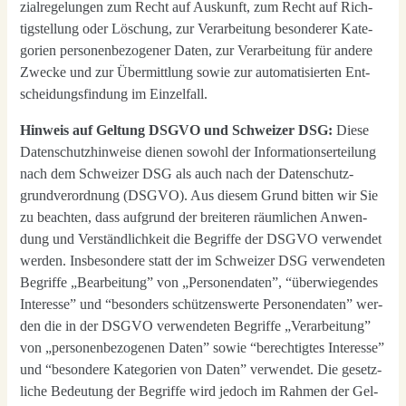
zi­al­re­ge­lun­gen zum Recht auf Aus­kunft, zum Recht auf Rich­
tig­stel­lung oder Löschung, zur Ver­ar­bei­tung beson­de­rer Kate­
go­rien per­so­nen­be­zo­ge­ner Daten, zur Ver­ar­bei­tung für ande­re
Zwe­cke und zur Über­mitt­lung sowie zur auto­ma­ti­sier­ten Ent­
schei­dungs­fin­dung im Ein­zel­fall.
Hin­weis auf Gel­tung DSGVO und Schwei­zer DSG:
Die­se
Daten­schutz­hin­wei­se die­nen sowohl der Infor­ma­ti­ons­er­tei­lung
nach dem Schwei­zer DSG als auch nach der Daten­schutz­
grund­ver­ord­nung (DSGVO). Aus die­sem Grund bit­ten wir Sie
zu beach­ten, dass auf­grund der brei­te­ren räum­li­chen Anwen­
dung und Ver­ständ­lich­keit die Begrif­fe der DSGVO ver­wen­det
wer­den. Ins­be­son­de­re statt der im Schwei­zer DSG ver­wen­de­ten
Begrif­fe „Bear­bei­tung” von „Per­so­nen­da­ten”, “über­wie­gen­des
Inter­es­se” und “beson­ders schüt­zens­wer­te Per­so­nen­da­ten” wer­
den die in der DSGVO ver­wen­de­ten Begrif­fe „Ver­ar­bei­tung”
von „per­so­nen­be­zo­ge­nen Daten” sowie “berech­tig­tes Inter­es­se”
und “beson­de­re Kate­go­rien von Daten” ver­wen­det. Die gesetz­
li­che Bedeu­tung der Begrif­fe wird jedoch im Rah­men der Gel­