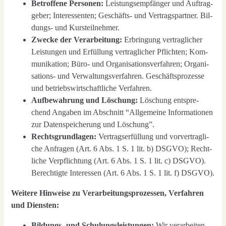
Betrof­fe­ne Per­so­nen:
Leis­tungs­emp­fän­ger und Auf­trag­
ge­ber; Inter­es­sen­ten; Geschäfts- und Ver­trags­part­ner. Bil­
dungs- und Kurs­teil­neh­mer.
Zwe­cke der Ver­ar­bei­tung:
Erbrin­gung ver­trag­li­cher
Leis­tun­gen und Erfül­lung ver­trag­li­cher Pflich­ten; Kom­
mu­ni­ka­ti­on; Büro- und Orga­ni­sa­ti­ons­ver­fah­ren; Orga­ni­
sa­ti­ons- und Ver­wal­tungs­ver­fah­ren. Geschäfts­pro­zes­se
und betriebs­wirt­schaft­li­che Ver­fah­ren.
Auf­be­wah­rung und Löschung:
Löschung ent­spre­
chend Anga­ben im Abschnitt “All­ge­mei­ne Infor­ma­tio­nen
zur Daten­spei­che­rung und Löschung”.
Rechts­grund­la­gen:
Ver­trags­er­fül­lung und vor­ver­trag­li­
che Anfra­gen (Art. 6 Abs. 1 S. 1 lit. b) DSGVO); Recht­
li­che Ver­pflich­tung (Art. 6 Abs. 1 S. 1 lit. c) DSGVO).
Berech­tig­te Inter­es­sen (Art. 6 Abs. 1 S. 1 lit. f) DSGVO).
Wei­te­re Hin­wei­se zu Ver­ar­bei­tungs­pro­zes­sen, Ver­fah­ren
und Diens­ten:
Bil­dungs- und Schu­lungs­leis­tun­gen:
Wir ver­ar­bei­ten