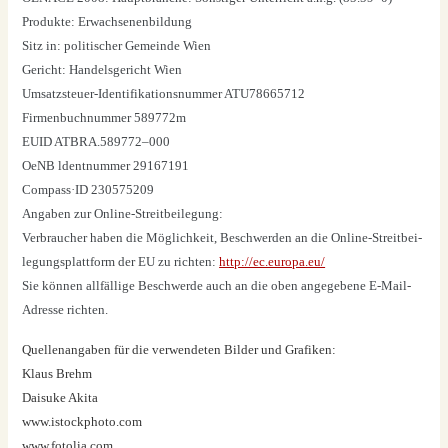
Pro­duk­te: Erwach­se­nen­bil­dung
Sitz in: poli­ti­scher Gemein­de Wien
Gericht: Han­dels­ge­richt Wien
Umsatz­steu­er-Iden­ti­fi­ka­ti­ons­num­mer ATU78665712
Fir­men­buch­num­mer 589772m
EUID ATBRA.589772–000
OeNB ldent­num­mer 29167191
Compass·ID 230575209
Anga­ben zur Online-Streit­bei­le­gung:
Ver­brau­cher haben die Mög­lich­keit, Beschwer­den an die Online-Streit­bei­
le­gungs­platt­form der EU zu rich­ten:
http://ec.europa.eu/
Sie kön­nen all­fäl­li­ge Beschwer­de auch an die oben ange­ge­be­ne E‑Mail-
Adres­se rich­ten.
Quel­len­an­ga­ben für die ver­wen­de­ten Bil­der und Gra­fi­ken:
Klaus Brehm
Dai­suke Aki­ta
www.istockphoto.com
www.fotolia.com