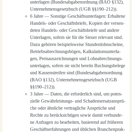
un­ter­la­gen (Bun­des­ab­ga­ben­ord­nung (BAO §132),
Unter­neh­mens­ge­setz­buch (UGB §§190–212)).
6 Jah­re — Sons­ti­ge Geschäfts­un­ter­la­gen: Erhal­te­ne
Han­dels- oder Geschäfts­brie­fe, Kopien der ver­sen­
de­ten Han­dels- oder Geschäfts­brie­fe und ande­re
Unter­la­gen, sofern sie für die Steu­er rele­vant sind.
Dazu gehö­ren bei­spiels­wei­se Stun­den­lohn­schei­ne,
Betriebs­ab­rech­nungs­bö­gen, Kal­ku­la­ti­ons­un­ter­la­
gen, Preis­aus­zeich­nun­gen und Lohn­ab­rech­nungs­
un­ter­la­gen, sofern sie nicht bereits Buchungs­be­le­ge
und Kas­sen­strei­fen sind (Bun­des­ab­ga­ben­ord­nung
(BAO §132), Unter­neh­mens­ge­setz­buch (UGB
§§190–212)).
3 Jah­re — Daten, die erfor­der­lich sind, um poten­
zi­el­le Gewähr­leis­tungs- und Scha­dens­er­satz­an­sprü­
che oder ähn­li­che ver­trag­li­che Ansprü­che und
Rech­te zu berück­sich­ti­gen sowie damit ver­bun­de­
ne Anfra­gen zu bear­bei­ten, basie­rend auf frü­he­ren
Geschäfts­er­fah­run­gen und übli­chen Bran­chen­prak­