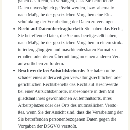
ga­ben das Recht, zu ver­lan­gen, dass Sie betref­fen­de
Daten unver­züg­lich gelöscht wer­den, bzw. alter­na­tiv
nach Maß­ga­be der gesetz­li­chen Vor­ga­ben eine Ein­
schrän­kung der Ver­ar­bei­tung der Daten zu ver­lan­gen.
Recht auf Daten­über­trag­bar­keit:
Sie haben das Recht,
Sie betref­fen­de Daten, die Sie uns bereit­ge­stellt haben,
nach Maß­ga­be der gesetz­li­chen Vor­ga­ben in einem struk­
tu­rier­ten, gän­gi­gen und maschi­nen­les­ba­ren For­mat zu
erhal­ten oder deren Über­mitt­lung an einen ande­ren Ver­
ant­wort­li­chen zu for­dern.
Beschwer­de bei Auf­sichts­be­hör­de:
Sie haben unbe­
scha­det eines ander­wei­ti­gen ver­wal­tungs­recht­li­chen oder
gericht­li­chen Rechts­be­helfs das Recht auf Beschwer­de
bei einer Auf­sichts­be­hör­de, ins­be­son­de­re in dem Mit­
glied­staat ihres gewöhn­li­chen Auf­ent­halts­orts, ihres
Arbeits­plat­zes oder des Orts des mut­maß­li­chen Ver­sto­
ßes, wenn Sie der Ansicht sind, dass die Ver­ar­bei­tung der
Sie betref­fen­den per­so­nen­be­zo­ge­nen Daten gegen die
Vor­ga­ben der DSGVO ver­stößt.