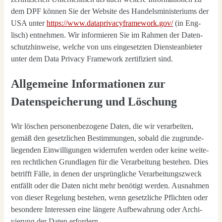
dem DPF kön­nen Sie der Web­site des Han­dels­mi­nis­te­ri­ums der
USA unter
https://www.dataprivacyframework.gov/
(in Eng­
lisch) ent­neh­men. Wir infor­mie­ren Sie im Rah­men der Daten­
schutz­hin­wei­se, wel­che von uns ein­ge­setz­ten Diens­te­an­bie­ter
unter dem Data Pri­va­cy Frame­work zer­ti­fi­ziert sind.
Allgemeine Informationen zur
Datenspeicherung und Löschung
Wir löschen per­so­nen­be­zo­ge­ne Daten, die wir ver­ar­bei­ten,
gemäß den gesetz­li­chen Bestim­mun­gen, sobald die zugrun­de­
lie­gen­den Ein­wil­li­gun­gen wider­ru­fen wer­den oder kei­ne wei­te­
ren recht­li­chen Grund­la­gen für die Ver­ar­bei­tung bestehen. Dies
betrifft Fäl­le, in denen der ursprüng­li­che Ver­ar­bei­tungs­zweck
ent­fällt oder die Daten nicht mehr benö­tigt wer­den. Aus­nah­men
von die­ser Rege­lung bestehen, wenn gesetz­li­che Pflich­ten oder
beson­de­re Inter­es­sen eine län­ge­re Auf­be­wah­rung oder Archi­
vie­rung der Daten erfor­dern.