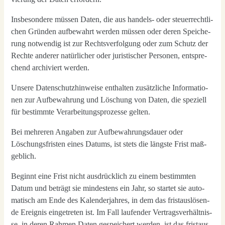
Ins­be­son­de­re müs­sen Daten, die aus han­dels- oder steu­er­recht­li­
chen Grün­den auf­be­wahrt wer­den müs­sen oder deren Spei­che­
rung not­wen­dig ist zur Rechts­ver­fol­gung oder zum Schutz der
Rech­te ande­rer natür­li­cher oder juris­ti­scher Per­so­nen, ent­spre­
chend archi­viert wer­den.
Unse­re Daten­schutz­hin­wei­se ent­hal­ten zusätz­li­che Infor­ma­tio­
nen zur Auf­be­wah­rung und Löschung von Daten, die spe­zi­ell
für bestimm­te Ver­ar­bei­tungs­pro­zes­se gel­ten.
Bei meh­re­ren Anga­ben zur Auf­be­wah­rungs­dau­er oder
Löschungs­fris­ten eines Datums, ist stets die längs­te Frist maß­
geb­lich.
Beginnt eine Frist nicht aus­drück­lich zu einem bestimm­ten
Datum und beträgt sie min­des­tens ein Jahr, so star­tet sie auto­
ma­tisch am Ende des Kalen­der­jah­res, in dem das frist­aus­lö­sen­
de Ereig­nis ein­ge­tre­ten ist. Im Fall lau­fen­der Ver­trags­ver­hält­nis­
se, in deren Rah­men Daten gespei­chert wer­den, ist das frist­aus­