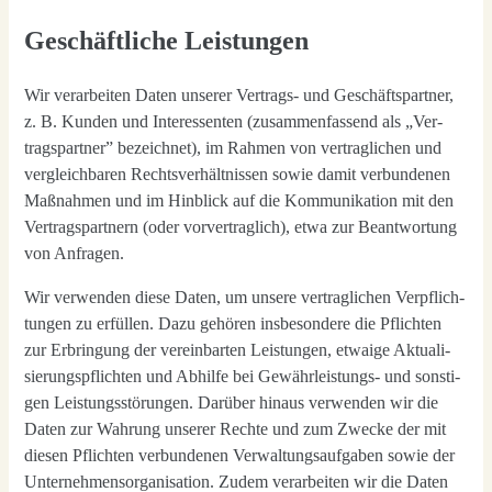
Geschäftliche Leistungen
Wir ver­ar­bei­ten Daten unse­rer Ver­trags- und Geschäfts­part­ner,
z. B. Kun­den und Inter­es­sen­ten (zusam­men­fas­send als „Ver­
trags­part­ner” bezeich­net), im Rah­men von ver­trag­li­chen und
ver­gleich­ba­ren Rechts­ver­hält­nis­sen sowie damit ver­bun­de­nen
Maß­nah­men und im Hin­blick auf die Kom­mu­ni­ka­ti­on mit den
Ver­trags­part­nern (oder vor­ver­trag­lich), etwa zur Beant­wor­tung
von Anfra­gen.
Wir ver­wen­den die­se Daten, um unse­re ver­trag­li­chen Ver­pflich­
tun­gen zu erfül­len. Dazu gehö­ren ins­be­son­de­re die Pflich­ten
zur Erbrin­gung der ver­ein­bar­ten Leis­tun­gen, etwa­ige Aktua­li­
sie­rungs­pflich­ten und Abhil­fe bei Gewähr­leis­tungs- und sons­ti­
gen Leis­tungs­stö­run­gen. Dar­über hin­aus ver­wen­den wir die
Daten zur Wah­rung unse­rer Rech­te und zum Zwe­cke der mit
die­sen Pflich­ten ver­bun­de­nen Ver­wal­tungs­auf­ga­ben sowie der
Unter­neh­mens­or­ga­ni­sa­ti­on. Zudem ver­ar­bei­ten wir die Daten